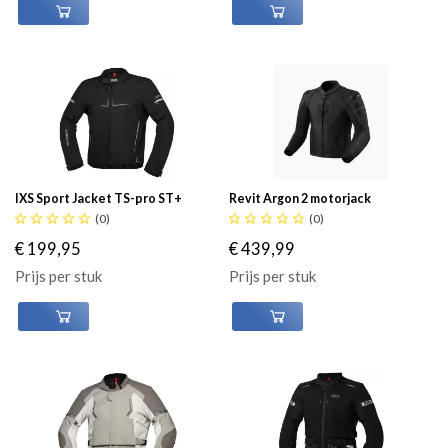
IXS Sport Jacket TS-pro ST+
Revit Argon 2 motorjack





(0)





(0)
€ 199,95
€ 439,99
Prijs per stuk
Prijs per stuk