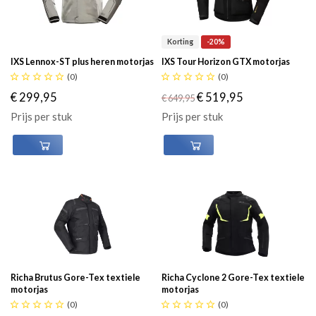
Korting
-20%
IXS Lennox-ST plus heren motorjas
IXS Tour Horizon GTX motorjas





(0)





(0)
€ 299,95
€ 519,95
€ 649,95
Prijs per stuk
Prijs per stuk
Richa Brutus Gore-Tex textiele
Richa Cyclone 2 Gore-Tex textiele
motorjas
motorjas





(0)





(0)