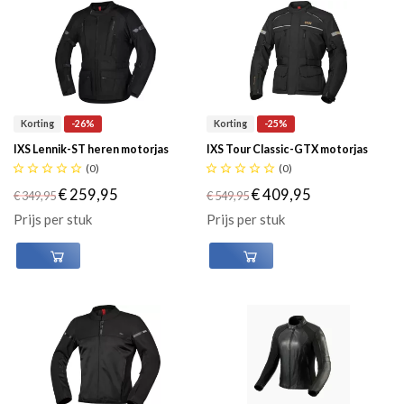
Korting
-26%
Korting
-25%
IXS Lennik-ST heren motorjas
IXS Tour Classic-GTX motorjas





(0)





(0)
€ 259,95
€ 409,95
€ 349,95
€ 549,95
Prijs per stuk
Prijs per stuk