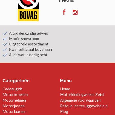
media
Altijd deskundig advies
Mooie showroom
Uitgebreid assortiment
Kwaliteit staat bovenaan
Alles wat je nodig hebt
Categorieën
Menu
Cadeaugids
Home
Motorbroeken
Motorkledingwinkel Zeist
Motorhelmen
Algemene voorwaarden
Motorjassen
Retour- en teruggavebeleid
Motorlaarzen
Blog