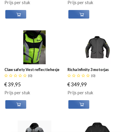
Prijs per stuk
Prijs per stuk
Claw safety Vest reflectiehesje
Richa Infinity 3 motorjas





(0)





(0)
€ 39,95
€ 349,99
Prijs per stuk
Prijs per stuk