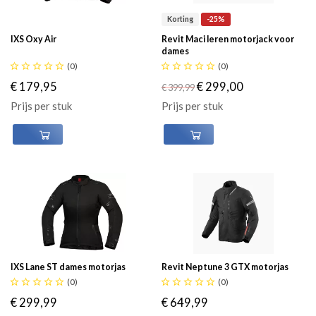
Korting
-25%
IXS Oxy Air
Revit Maci leren motorjack voor
dames





(0)





(0)
€ 179,95
€ 299,00
€ 399,99
Prijs per stuk
Prijs per stuk
IXS Lane ST dames motorjas
Revit Neptune 3 GTX motorjas





(0)





(0)
€ 299,99
€ 649,99