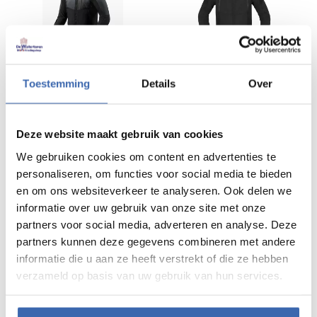
Revit Epsilon H2O
Richa Atomic 2 Hoodie WP heren
motorjas
Toestemming
Details
Over





(0)





(0)
€ 319,99
€ 259,99
Prijs per stuk
Prijs per stuk
Deze website maakt gebruik van cookies
We gebruiken cookies om content en advertenties te
personaliseren, om functies voor social media te bieden
en om ons websiteverkeer te analyseren. Ook delen we
informatie over uw gebruik van onze site met onze
partners voor social media, adverteren en analyse. Deze
partners kunnen deze gegevens combineren met andere
informatie die u aan ze heeft verstrekt of die ze hebben
verzameld op basis van uw gebruik van hun services.
Revit Saros WB textiele motorjas
Revit Tornado 4 multifunctionele
motorjas