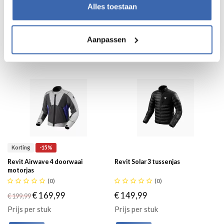





(0)





(0)
Alles toestaan
€ 189,99
€ 339,99
Prijs per stuk
Prijs per stuk
Aanpassen
Korting
-15%
Revit Airwave 4 doorwaai
Revit Solar 3 tussenjas
motorjas





(0)





(0)
€ 169,99
€ 149,99
€ 199,99
Prijs per stuk
Prijs per stuk